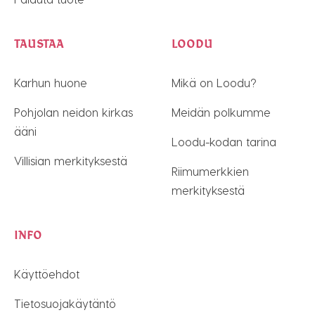
TAUSTAA
LOODU
Karhun huone
Mikä on Loodu?
Pohjolan neidon kirkas
Meidän polkumme
ääni
Loodu-kodan tarina
Villisian merkityksestä
Riimumerkkien
merkityksestä
INFO
Käyttöehdot
Tietosuojakäytäntö