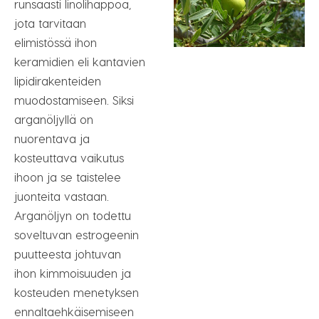
runsaasti linolihappoa,
jota tarvitaan
elimistössä ihon
keramidien eli kantavien
lipidirakenteiden
muodostamiseen. Siksi
arganöljyllä on
nuorentava ja
kosteuttava vaikutus
ihoon ja se taistelee
juonteita vastaan.
Arganöljyn on todettu
soveltuvan estrogeenin
puutteesta johtuvan
ihon kimmoisuuden ja
kosteuden menetyksen
ennaltaehkäisemiseen