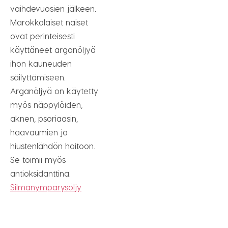
vaihdevuosien jälkeen.
Marokkolaiset naiset
ovat perinteisesti
käyttäneet arganöljyä
ihon kauneuden
säilyttämiseen.
Arganöljyä on käytetty
myös näppylöiden,
aknen, psoriaasin,
haavaumien ja
hiustenlähdön hoitoon.
Se toimii myös
antioksidanttina.
Silmanympärysöljy