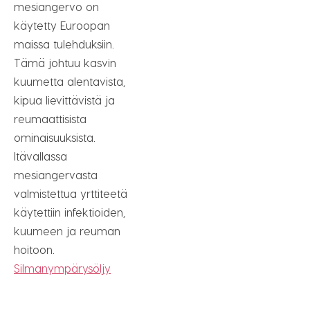
mesiangervo on
käytetty Euroopan
maissa tulehduksiin.
Tämä johtuu kasvin
kuumetta alentavista,
kipua lievittävistä ja
reumaattisista
ominaisuuksista.
Itävallassa
mesiangervasta
valmistettua yrttiteetä
käytettiin infektioiden,
kuumeen ja reuman
hoitoon.
Silmanympärysöljy