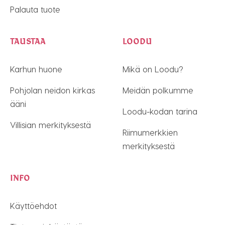
Palauta tuote
TAUSTAA
LOODU
Karhun huone
Mikä on Loodu?
Pohjolan neidon kirkas
Meidän polkumme
ääni
Loodu-kodan tarina
Villisian merkityksestä
Riimumerkkien
merkityksestä
INFO
Käyttöehdot