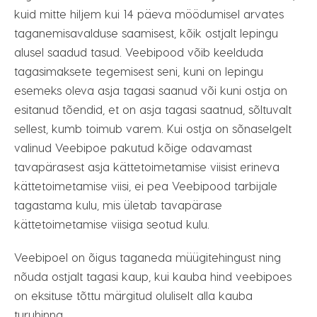
kuid mitte hiljem kui 14 päeva möödumisel arvates
taganemisavalduse saamisest, kõik ostjalt lepingu
alusel saadud tasud. Veebipood võib keelduda
tagasimaksete tegemisest seni, kuni on lepingu
esemeks oleva asja tagasi saanud või kuni ostja on
esitanud tõendid, et on asja tagasi saatnud, sõltuvalt
sellest, kumb toimub varem. Kui ostja on sõnaselgelt
valinud Veebipoe pakutud kõige odavamast
tavapärasest asja kättetoimetamise viisist erineva
kättetoimetamise viisi, ei pea Veebipood tarbijale
tagastama kulu, mis ületab tavapärase
kättetoimetamise viisiga seotud kulu.
Veebipoel on õigus taganeda müügitehingust ning
nõuda ostjalt tagasi kaup, kui kauba hind veebipoes
on eksituse tõttu märgitud oluliselt alla kauba
turuhinna.