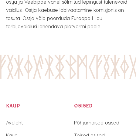
ostja ja Veebipoe vahel sõlmitud lepingust tulenevaid
vaidlusi. Ostja kaebuse läbivaatamine komisjonis on
tasuta. Ostja võib pöörduda Euroopa Liidu
tarbijavaidlusi lahendava platvormi poole.
KAUP
OSISED
Avaleht
Põhjamaised osised
Kaup
Teised osised