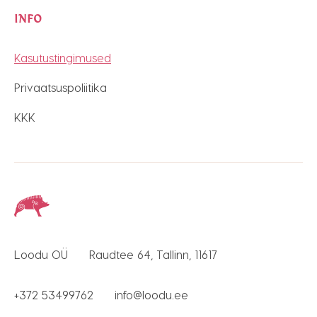
INFO
Kasutustingimused
Privaatsuspoliitika
KKK
Loodu OÜ
Raudtee 64, Tallinn, 11617
+372 53499762
info@loodu.ee