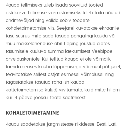
Kauba tellimiseks tuleb lisada soovitud tooted
ostukorvi. Tellimuse vormistamiseks tuleb täita nõutud
andmeväljad ning valida sobiv toodete
kohaletoimetamise viis. Seejärel kuvatakse ekraanile
tasu suurus, mille saab tasuda pangalingi kaudu või
muu makselahenduse abil. Leping jõustub alates
tasumisele kuuluva summa laekumisest Veebipoe
arvelduskontole. Kui tellitud kaupa ei ole võimalik
tarnida seoses kauba lõppemisega või muul põhjusel,
teavitatakse sellest ostjat esimesel võimalusel ning
tagastatakse tasutud raha (sh kauba
kättetoimetamise kulud) viivitamata, kuid mitte hiljem
kui 14 päeva jooksul teate saatmisest.
KOHALETOIMETAMINE
Kaupu saadetakse järgmistesse riikidesse: Eesti, Läti,