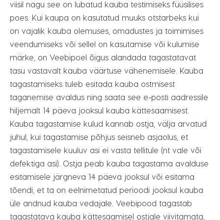
viisil nagu see on lubatud kauba testimiseks füüsilises
poes. Kui kaupa on kasutatud muuks otstarbeks kui
on vajalik kauba olemuses, omadustes ja toimimises
veendumiseks või sellel on kasutamise või kulumise
märke, on Veebipoel õigus alandada tagastatavat
tasu vastavalt kauba väärtuse vähenemisele. Kauba
tagastamiseks tuleb esitada kauba ostmisest
taganemise avaldus ning saata see e-posti aadressile
hiljemalt 14 päeva jooksul kauba kättesaamisest.
Kauba tagastamise kulud kannab ostja, välja arvatud
juhul, kui tagastamise põhjus seisneb asjaolus, et
tagastamisele kuuluv asi ei vasta tellitule (nt vale või
defektiga asi). Ostja peab kauba tagastama avalduse
esitamisele järgneva 14 päeva jooksul või esitama
tõendi, et ta on eelnimetatud perioodi jooksul kauba
üle andnud kauba vedajale. Veebipood tagastab
tagastatava kauba kättesaamisel ostjale viivitamata,