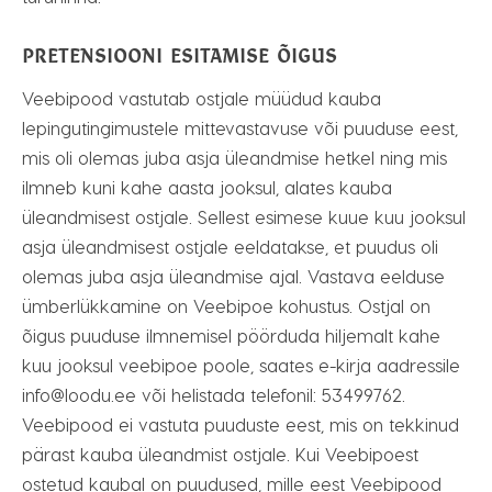
PRETENSIOONI ESITAMISE ÕIGUS
Veebipood vastutab ostjale müüdud kauba
lepingutingimustele mittevastavuse või puuduse eest,
mis oli olemas juba asja üleandmise hetkel ning mis
ilmneb kuni kahe aasta jooksul, alates kauba
üleandmisest ostjale. Sellest esimese kuue kuu jooksul
asja üleandmisest ostjale eeldatakse, et puudus oli
olemas juba asja üleandmise ajal. Vastava eelduse
ümberlükkamine on Veebipoe kohustus. Ostjal on
õigus puuduse ilmnemisel pöörduda hiljemalt kahe
kuu jooksul veebipoe poole, saates e-kirja aadressile
info@loodu.ee või helistada telefonil: 53499762.
Veebipood ei vastuta puuduste eest, mis on tekkinud
pärast kauba üleandmist ostjale. Kui Veebipoest
ostetud kaubal on puudused, mille eest Veebipood