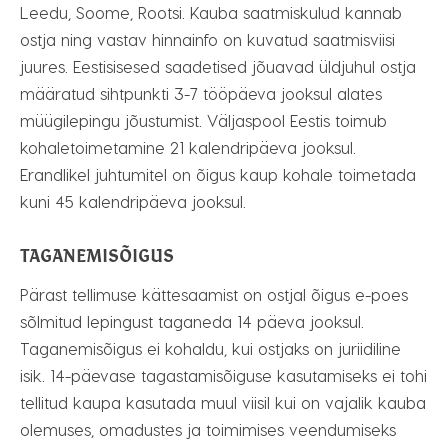
Leedu, Soome, Rootsi. Kauba saatmiskulud kannab
ostja ning vastav hinnainfo on kuvatud saatmisviisi
juures. Eestisisesed saadetised jõuavad üldjuhul ostja
määratud sihtpunkti 3-7 tööpäeva jooksul alates
müügilepingu jõustumist. Väljaspool Eestis toimub
kohaletoimetamine 21 kalendripäeva jooksul.
Erandlikel juhtumitel on õigus kaup kohale toimetada
kuni 45 kalendripäeva jooksul.
TAGANEMISÕIGUS
Pärast tellimuse kättesaamist on ostjal õigus e-poes
sõlmitud lepingust taganeda 14 päeva jooksul.
Taganemisõigus ei kohaldu, kui ostjaks on juriidiline
isik. 14-päevase tagastamisõiguse kasutamiseks ei tohi
tellitud kaupa kasutada muul viisil kui on vajalik kauba
olemuses, omadustes ja toimimises veendumiseks