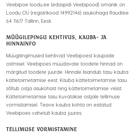
Veebipoe loodu.ee (edaspidi Veebipood) omanik on
Loodu OÜ (registrikood 14992146) asukohaga Raudtee
64 11617 Tallinn, Eesti.
MÜÜGILEPINGU KEHTIVUS, KAUBA- JA
HINNAINFO
Müügitingimused kehtivad Veebipoest kaupade
ostmisel. Veebipoes müüdavate toodete hinnad on
märgitud toodete juurde. Hinnale lisandub tasu kauba
kättetoimetamise eest. Kauba kättetoimetamise tasu
sõltub ostja asukohast ning kättetoimetamise viisist.
Kättetoimetamise tasu kuvatakse ostjale tellimuse
vormistamisel. Teave kauba kohta on esitatud
Veebipoes vahetult kauba juures.
TELLIMUSE VORMISTAMINE