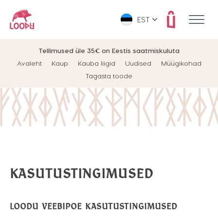
EST
Tellimused üle 35€ on Eestis saatmiskuluta
Avaleht
Kaup
Kauba liigid
Uudised
Müügikohad
Tagasta toode
KASUTUSTINGIMUSED
LOODU VEEBIPOE KASUTUSTINGIMUSED