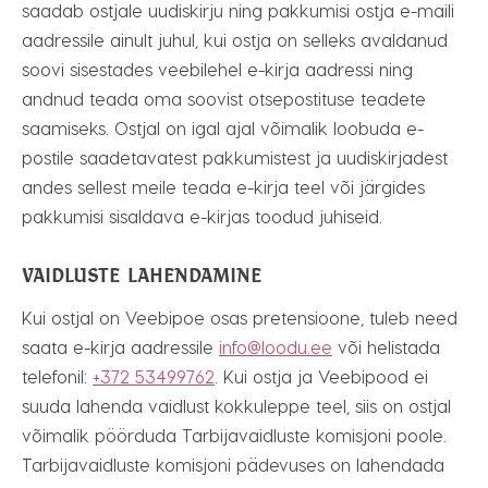
saadab ostjale uudiskirju ning pakkumisi ostja e-maili
aadressile ainult juhul, kui ostja on selleks avaldanud
soovi sisestades veebilehel e-kirja aadressi ning
andnud teada oma soovist otsepostituse teadete
saamiseks. Ostjal on igal ajal võimalik loobuda e-
postile saadetavatest pakkumistest ja uudiskirjadest
andes sellest meile teada e-kirja teel või järgides
pakkumisi sisaldava e-kirjas toodud juhiseid.
VAIDLUSTE LAHENDAMINE
Kui ostjal on Veebipoe osas pretensioone, tuleb need
saata e-kirja aadressile
info@loodu.ee
või helistada
telefonil:
+372 53499762
. Kui ostja ja Veebipood ei
suuda lahenda vaidlust kokkuleppe teel, siis on ostjal
võimalik pöörduda Tarbijavaidluste komisjoni poole.
Tarbijavaidluste komisjoni pädevuses on lahendada