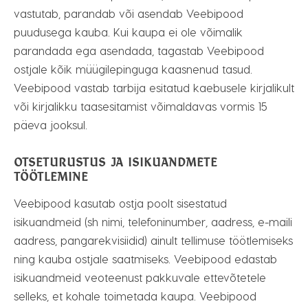
vastutab, parandab või asendab Veebipood
puudusega kauba. Kui kaupa ei ole võimalik
parandada ega asendada, tagastab Veebipood
ostjale kõik müügilepinguga kaasnenud tasud.
Veebipood vastab tarbija esitatud kaebusele kirjalikult
või kirjalikku taasesitamist võimaldavas vormis 15
päeva jooksul.
OTSETURUSTUS JA ISIKUANDMETE
TÖÖTLEMINE
Veebipood kasutab ostja poolt sisestatud
isikuandmeid (sh nimi, telefoninumber, aadress, e-maili
aadress, pangarekvisiidid) ainult tellimuse töötlemiseks
ning kauba ostjale saatmiseks. Veebipood edastab
isikuandmeid veoteenust pakkuvale ettevõtetele
selleks, et kohale toimetada kaupa. Veebipood