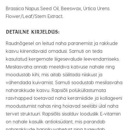
Brassica Napus Seed Oil, Beeswax, Urtica Urens
Flower/Leaf/Stem Extract.
DETAILNE KIRJELDUS:
Raudnõgesel on leitud naha paranemist ja rakkude
kasvu kiirendavaid omadusi. Samuti on teda
kasutatud kergemate liigesevalude leevendamiseks.
Mesilasvaha annab meeldiva katvuse nahale ning
moodustab kihi, mis aitab säilitada niiskust ja
vähendada kuivamist. Samuti soodustab mesilasvaha
naharakkude kasvu. Rapsiõli polüküllastumata
rasvhapped toetavad naha keramiidide ja kollageeni
moodustumist nahas ning hoiavad seeläbi ülal naha
tervet struktuuri. Rapsiõlis sisalduv looduslik E-vitamiin
on nahale kasulik antioksüdant, mis parandab
naharakkude hapnikuvahetust ning tugevdab