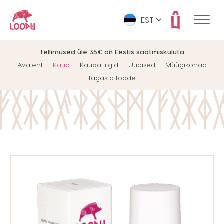
EST
Tellimused üle 35€ on Eestis saatmiskuluta
Avaleht
Kaup
Kauba liigid
Uudised
Müügikohad
Tagasta toode