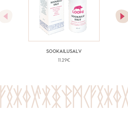
SOOKAILUSALV
11.29
€