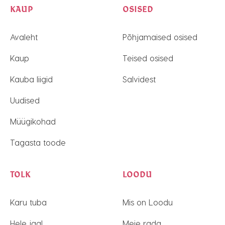
KAUP
OSISED
Avaleht
Põhjamaised osised
Kaup
Teised osised
Kauba liigid
Salvidest
Uudised
Müügikohad
Tagasta toode
TOLK
LOODU
Karu tuba
Mis on Loodu
Hele jaal
Meie rada