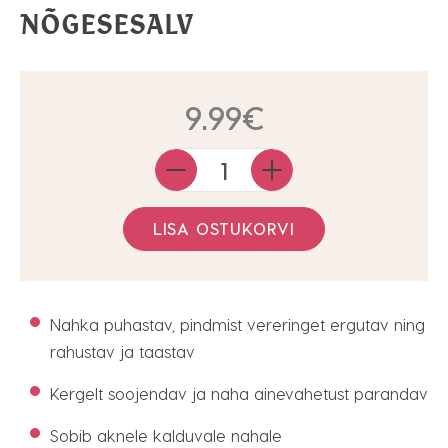
NÕGESESALV
9.99
€
Quantity
LISA OSTUKORVI
Nahka puhastav, pindmist vereringet ergutav ning
rahustav ja taastav
Kergelt soojendav ja naha ainevahetust parandav
Sobib aknele kalduvale nahale