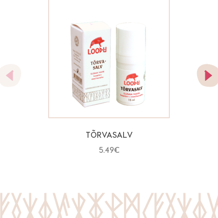
TÕRVASALV
5.49
€