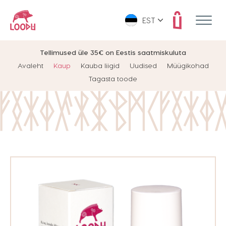
EST
Tellimused üle 35€ on Eestis saatmiskuluta
Avaleht
Kaup
Kauba liigid
Uudised
Müügikohad
Tagasta toode