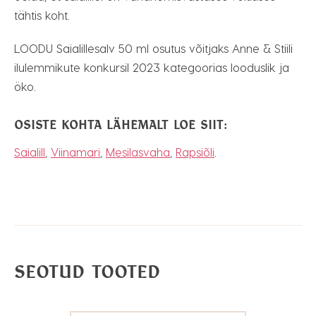
tähtis koht.
LOODU Saialillesalv 50 ml osutus võitjaks Anne & Stiili
ilulemmikute konkursil 2023 kategoorias looduslik ja
öko.
OSISTE KOHTA LÄHEMALT LOE SIIT:
Saialill
,
Viinamari
,
Mesilasvaha
,
Rapsiõli
.
SEOTUD TOOTED