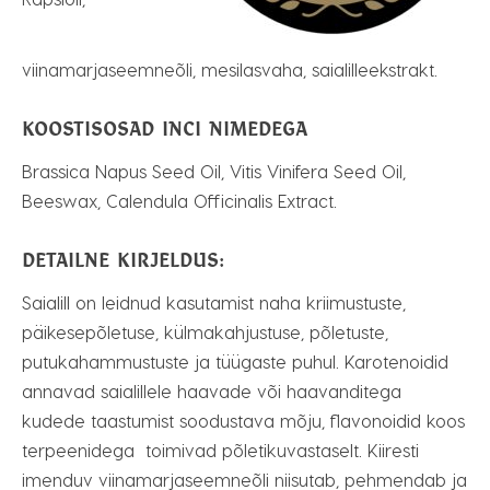
viinamarjaseemneõli, mesilasvaha, saialilleekstrakt.
KOOSTISOSAD INCI NIMEDEGA
Brassica Napus Seed Oil, Vitis Vinifera Seed Oil,
Beeswax, Calendula Officinalis Extract.
DETAILNE KIRJELDUS:
Saialill on leidnud kasutamist naha kriimustuste,
päikesepõletuse, külmakahjustuse, põletuste,
putukahammustuste ja tüügaste puhul. Karotenoidid
annavad saialillele haavade või haavanditega
kudede taastumist soodustava mõju, flavonoidid koos
terpeenidega toimivad põletikuvastaselt. Kiiresti
imenduv viinamarjaseemneõli niisutab, pehmendab ja