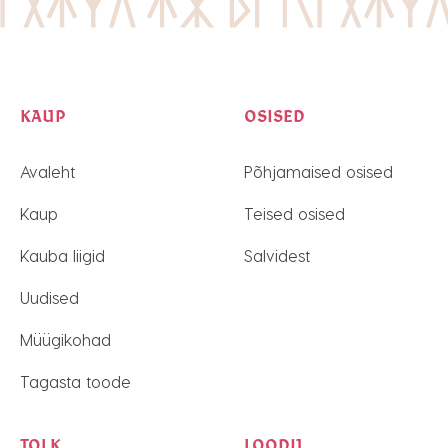
KAUP
OSISED
Avaleht
Põhjamaised osised
Kaup
Teised osised
Kauba liigid
Salvidest
Uudised
Müügikohad
Tagasta toode
TOLK
LOODU