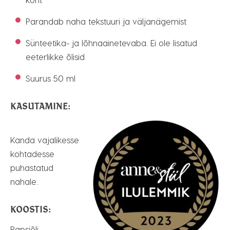
Parandab naha tekstuuri ja väljanägemist
Sünteetika- ja lõhnaainetevaba. Ei ole lisatud
eeterlikke õlisid
Suurus 50 ml
KASUTAMINE:
Kanda vajalikesse
kohtadesse
puhastatud
nahale.
KOOSTIS:
Rapsiõli,