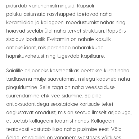
pidurdab vananemisilminguid. Rapsiõli
polüküllastumata rasvhapped toetavad naha
keramiidide ja kollageeni moodustumist nahas ning
hoiavad seeläbi ülal naha tervet struktuuri. Rapsiõlis
sisalduv looduslik E-vitamiin on nahale kasulik
antioksüdant, mis parandab naharakkude
hapnikuvahetust ning tugevdab kapillaare.
Saialille erijooneks kosmeetikas peetakse kiirelt naha
täidlasema mulje saavutamist, millega kaasneb naha
pinguldumine. Selle taga on naha veesisalduse
suurendamine ehk vee sidumine. Saialille
antioksüdantidega seostatakse kortsude teket
aeglustavat omadust, mis on seotud ilmselt asjaoluga,
et toetab kollageeni tootmist nahas. Kollageen
teatavasti vastutab ilusa naha püsimise eest. Võib
öelda, et saialillel on vananemisvastases võitluses