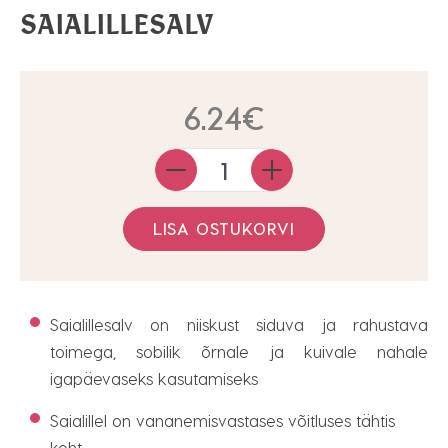
SAIALILLESALV
6.24
€
Quantity
LISA OSTUKORVI
Saialillesalv on niiskust siduva ja rahustava
toimega, sobilik õrnale ja kuivale nahale
igapäevaseks kasutamiseks
Saialillel on vananemisvastases võitluses tähtis
koht