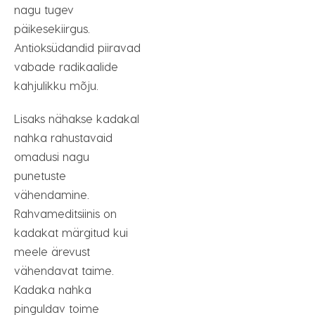
nagu tugev
päikesekiirgus.
Antioksüdandid piiravad
vabade radikaalide
kahjulikku mõju.
Lisaks nähakse kadakal
nahka rahustavaid
omadusi nagu
punetuste
vähendamine.
Rahvameditsiinis on
kadakat märgitud kui
meele ärevust
vähendavat taime.
Kadaka nahka
pinguldav toime