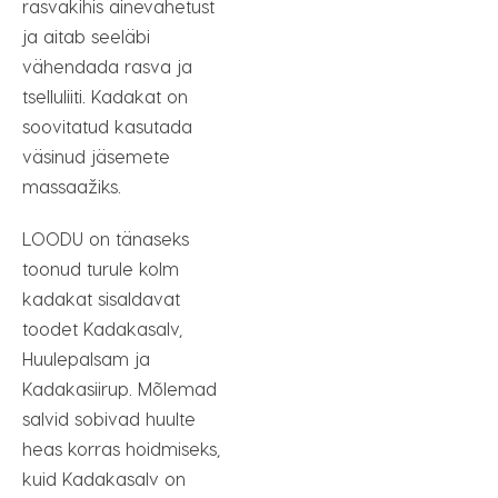
rasvakihis ainevahetust
ja aitab seeläbi
vähendada rasva ja
tselluliiti. Kadakat on
soovitatud kasutada
väsinud jäsemete
massaažiks.
LOODU on tänaseks
toonud turule kolm
kadakat sisaldavat
toodet Kadakasalv,
Huulepalsam ja
Kadakasiirup. Mõlemad
salvid sobivad huulte
heas korras hoidmiseks,
kuid Kadakasalv on