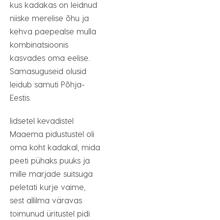
kus kadakas on leidnud
niiske merelise õhu ja
kehva paepealse mulla
kombinatsioonis
kasvades oma eelise.
Samasuguseid olusid
leidub samuti Põhja-
Eestis.
Iidsetel kevadistel
Maaema pidustustel oli
oma koht kadakal, mida
peeti pühaks puuks ja
mille marjade suitsuga
peletati kurje vaime,
sest allilma väravas
toimunud üritustel pidi