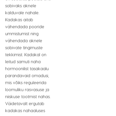
sobivaks aknele
kalduvale nahale.
Kadakas aitab
vähendada pooride
ummistumist ning
vähendada aknele
sobivate tingimuste
tekkimist. Kadakal on
leitud samuti naha
hormoonilist tasakaalu
parandavaid omadusi,
mis võiks reguleerida
loomuliku rasvasuse ja
niiskuse tootmist nahas.
Väidetavalt ergutab
kadakas nahaaluses