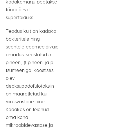
kadakamarju peetakse
tänapäeval
supertoiduks.
Teaduslikult on kadaka
bakteritele ning
seentele ebameeldivaid
omadusi seostatud α-
pineeni, β-pineeni ja p-
tsümeeniga. Koostises
olev
deoksüpodofülotoksiin
on määratletud kui
viirusvastane aine.
Kadakas on leidnud
oma koha
mikroobidevastase ja