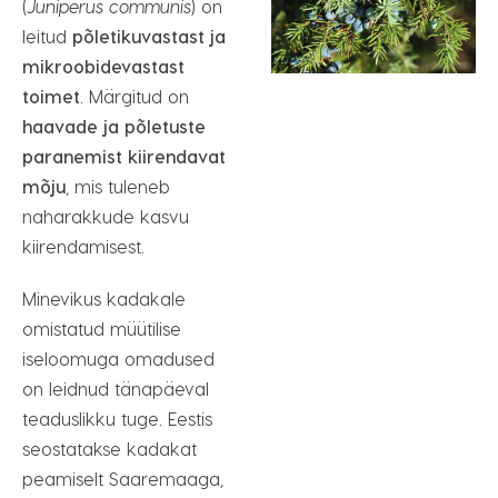
(
Juniperus communis
) on
leitud
põletikuvastast ja
mikroobidevastast
toimet
. Märgitud on
haavade ja põletuste
paranemist kiirendavat
mõju
, mis tuleneb
naharakkude kasvu
kiirendamisest.
Minevikus kadakale
omistatud müütilise
iseloomuga omadused
on leidnud tänapäeval
teaduslikku tuge. Eestis
seostatakse kadakat
peamiselt Saaremaaga,