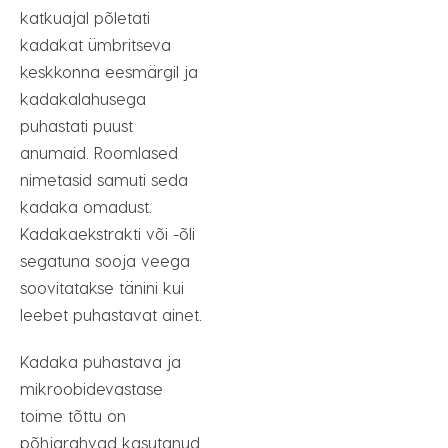
katkuajal põletati
kadakat ümbritseva
keskkonna eesmärgil ja
kadakalahusega
puhastati puust
anumaid. Roomlased
nimetasid samuti seda
kadaka omadust.
Kadakaekstrakti või -õli
segatuna sooja veega
soovitatakse tänini kui
leebet puhastavat ainet.
Kadaka puhastava ja
mikroobidevastase
toime tõttu on
põhjarahvad kasutanud