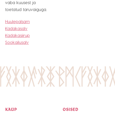
vaba kuusest ja
toetatud taruvaiguga.
Huulepalsam
Kadakasalv
Kadakasiirup
Sookailusalv
KAUP
OSISED