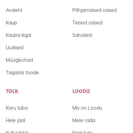
Avaleht
Põhjamaised osised
Kaup
Teised osised
Kauba liigid
Salvidest
Uudised
Müügikohad
Tagasta toode
TOLK
LOODU
Karu tuba
Mis on Loodu
Hele jaal
Meie rada
Kult rukkis
Koja lugu