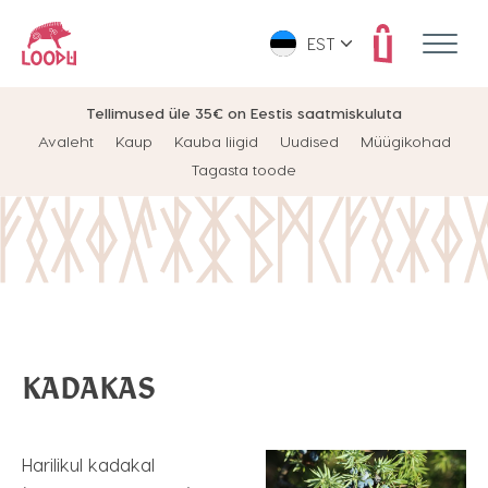
EST
Tellimused üle 35€ on Eestis saatmiskuluta
Avaleht
Kaup
Kauba liigid
Uudised
Müügikohad
Tagasta toode
KADAKAS
Harilikul kadakal