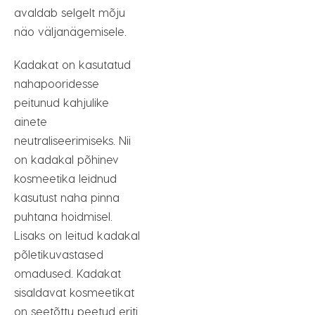
avaldab selgelt mõju
näo väljanägemisele.
Kadakat on kasutatud
nahapooridesse
peitunud kahjulike
ainete
neutraliseerimiseks. Nii
on kadakal põhinev
kosmeetika leidnud
kasutust naha pinna
puhtana hoidmisel.
Lisaks on leitud kadakal
põletikuvastased
omadused. Kadakat
sisaldavat kosmeetikat
on seetõttu peetud eriti