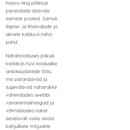
haavu ning põletusi
parandada aitavate
toimete poolest. Samuti
liigese- ja lihasvalude ja
aknele kalduva naha
puhul.
Nahahoolduses pakub
kadakas huvi looduslike
antioksüdantide tõttu,
mis parandavad ja
tugevdavad naharakke
vähendades seeläbi
vananemisilminguid ja
võimaldades nahal
iseseisvalt vastu seista
kahjulikele mõjudele