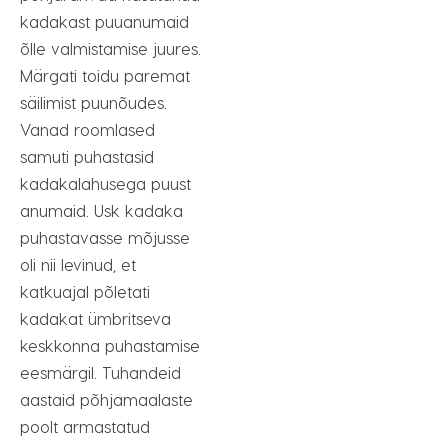
kadakast puuanumaid
õlle valmistamise juures.
Märgati toidu paremat
säilimist puunõudes.
Vanad roomlased
samuti puhastasid
kadakalahusega puust
anumaid. Usk kadaka
puhastavasse mõjusse
oli nii levinud, et
katkuajal põletati
kadakat ümbritseva
keskkonna puhastamise
eesmärgil. Tuhandeid
aastaid põhjamaalaste
poolt armastatud