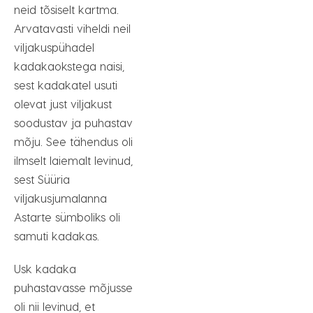
neid tõsiselt kartma.
Arvatavasti viheldi neil
viljakuspühadel
kadakaokstega naisi,
sest kadakatel usuti
olevat just viljakust
soodustav ja puhastav
mõju. See tähendus oli
ilmselt laiemalt levinud,
sest Süüria
viljakusjumalanna
Astarte sümboliks oli
samuti kadakas.
Usk kadaka
puhastavasse mõjusse
oli nii levinud, et