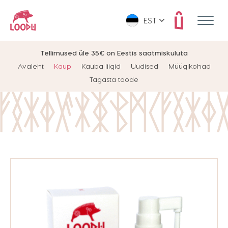
EST
Tellimused üle 35€ on Eestis saatmiskuluta
Avaleht
Kaup
Kauba liigid
Uudised
Müügikohad
Tagasta toode