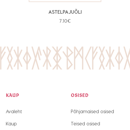
ASTELPAJUÕLI
7.10
€
KAUP
OSISED
Avaleht
Põhjamaised osised
Kaup
Teised osised