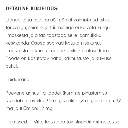
DETAILNE KIRJELDUS:
Etanoolita ja astelpajuõli põhjal valmistatud pihusti
taruvaigu, saialille ja tüümianiga ei kuivata kurgu
limaskesta ja aitab taastada selle loomulikku
keskkonda. Osised sobivad kasutamiseks suu
limaskesta ja kurgu kudede paikse ärrituse korral.
Toode on kasutatav nahal kriimustuste ja kuivuse
puhul.
Toidulisand.
Päevane annus 1 g toodet (kümme pihustamist)
sisaldab taruvaiku 30 mg, saialille 1,8 mg, astelpaju 3,6
mg ja tüümiani 1,2 mg.
Hoiatused: – Mitte kasutada toidulisandit mitmekesise