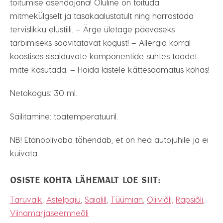
toitumise asendajana! Oluline on toituda
mitmekülgselt ja tasakaalustatult ning harrastada
tervislikku elustiili. – Ärge ületage päevaseks
tarbimiseks soovitatavat kogust! – Allergia korral
koostises sisalduvate komponentide suhtes toodet
mitte kasutada. – Hoida lastele kättesaamatus kohas!
Netokogus: 30 ml.
Säilitamine: toatemperatuuril.
NB! Etanoolivaba tähendab, et on hea autojuhile ja ei
kuivata.
OSISTE KOHTA LÄHEMALT LOE SIIT:
Taruvaik
,
Astelpaju
,
Saialill
,
Tüümian
,
Oliiviõli,
Rapsiõli
,
Viinamarjaseemneõli