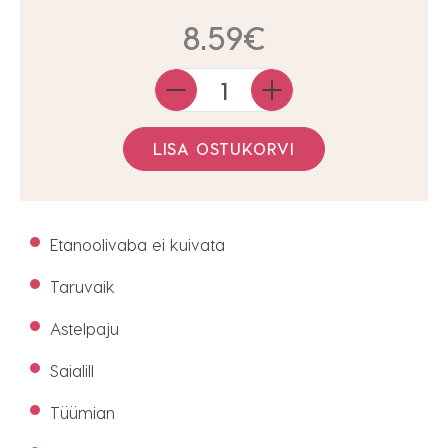
8.59
€
Quantity
LISA OSTUKORVI
Etanoolivaba ei kuivata
Taruvaik
Astelpaju
Saialill
Tüümian