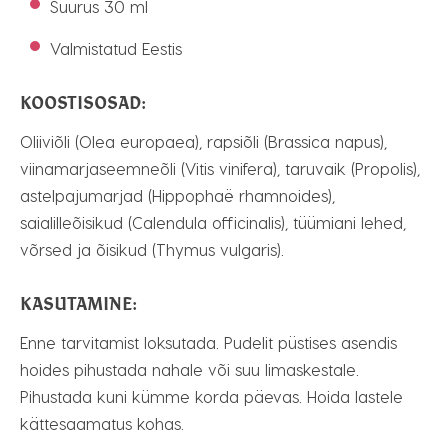
Suurus 30 ml
Valmistatud Eestis
KOOSTISOSAD:
Oliiviõli (Olea europaea), rapsiõli (Brassica napus),
viinamarjaseemneõli (Vitis vinifera), taruvaik (Propolis),
astelpajumarjad (Hippophaë rhamnoides),
saialilleõisikud (Calendula officinalis), tüümiani lehed,
võrsed ja õisikud (Thymus vulgaris).
KASUTAMINE:
Enne tarvitamist loksutada. Pudelit püstises asendis
hoides pihustada nahale või suu limaskestale.
Pihustada kuni kümme korda päevas. Hoida lastele
kättesaamatus kohas.