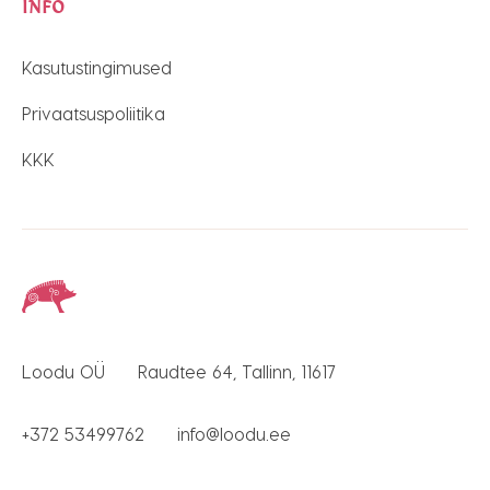
INFO
Kasutustingimused
Privaatsuspoliitika
KKK
Loodu OÜ
Raudtee 64, Tallinn, 11617
+372 53499762
info@loodu.ee